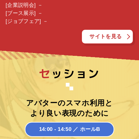
[企業説明会] －
[ブース展示] －
[ジョブフェア] －
サイトを見る
セ
ッション
アバターのスマホ利用と
より良い表現のために
14:00 - 14:50 ／ ホールB